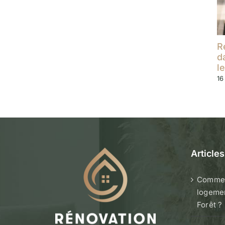
R
d
l
16
Article
Commen
logemen
Forêt ?