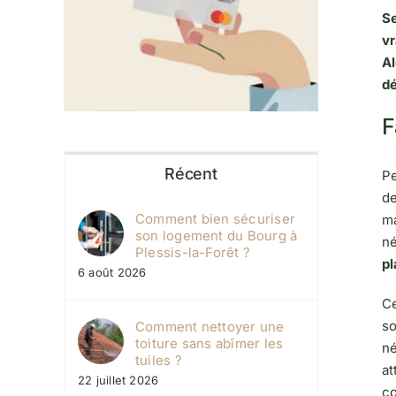
Se
vr
Al
dé
F
Récent
Pe
de
Comment bien sécuriser
ma
son logement du Bourg à
né
Plessis-la-Forêt ?
pl
6 août 2026
Ce
so
Comment nettoyer une
toiture sans abîmer les
n
tuiles ?
at
22 juillet 2026
co