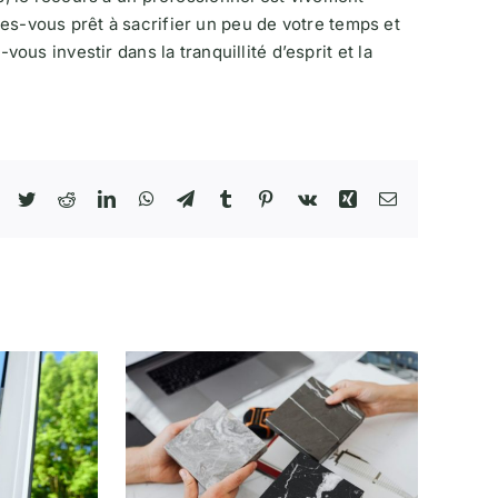
êtes-vous prêt à sacrifier un peu de votre temps et
us investir dans la tranquillité d’esprit et la
Facebook
Twitter
Reddit
LinkedIn
WhatsApp
Telegram
Tumblr
Pinterest
Vk
Xing
Email