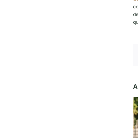
co
de
qu
A