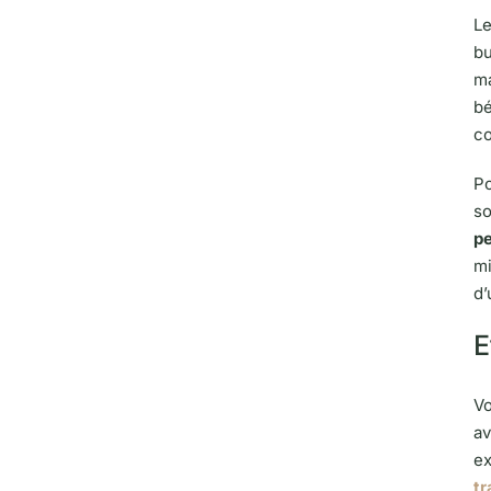
Le
bu
ma
bé
co
Po
so
pe
mi
d’
E
Vo
av
ex
t