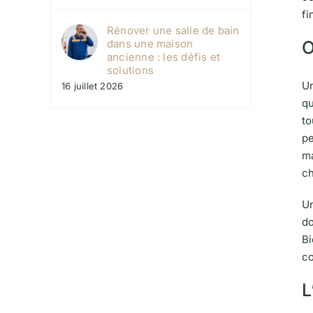
fi
Rénover une salle de bain
O
dans une maison
ancienne : les défis et
solutions
U
16 juillet 2026
qu
to
pe
ma
ch
Un
do
Bi
co
L