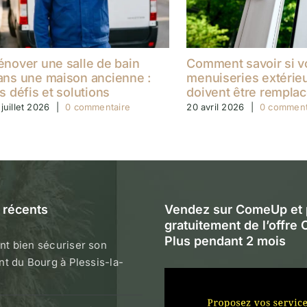
énover une salle de bain
Comment savoir si v
ans une maison ancienne :
menuiseries extérie
es défis et solutions
doivent être rempla
 juillet 2026
|
0 commentaire
20 avril 2026
|
0 comment
s récents
Vendez sur ComeUp et p
gratuitement de l’offr
Plus pendant 2 mois
t bien sécuriser son
t du Bourg à Plessis-la-