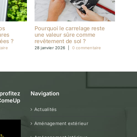
os
Pourquoi le carrelage reste
ures
une valeur sûre comme
cées ?
revêtement de sol ?
aire
28 janvier 2026
|
0 commentaire
rofitez
Navigation
e ComeUp
Actualités
Aménagement extérieur