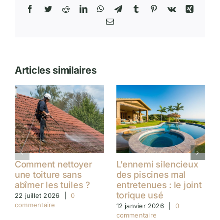
Facebook
Twitter
Reddit
LinkedIn
WhatsApp
Telegram
Tumblr
Pinterest
Vk
Xing
Email
Articles similaires
Comment nettoyer
L’ennemi silencieux
une toiture sans
des piscines mal
abîmer les tuiles ?
entretenues : le joint
torique usé
22 juillet 2026
|
0
commentaire
12 janvier 2026
|
0
commentaire