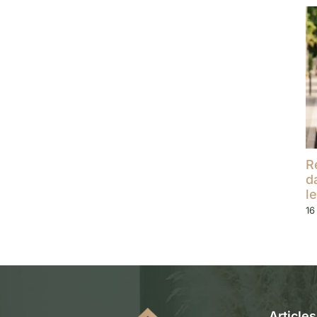
R
d
l
16
Article