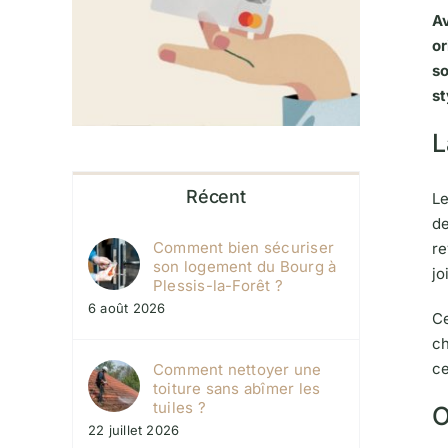
Av
or
so
s
L
Récent
Le
de
Comment bien sécuriser
re
son logement du Bourg à
jo
Plessis-la-Forêt ?
6 août 2026
Ce
ch
ce
Comment nettoyer une
toiture sans abîmer les
tuiles ?
O
22 juillet 2026