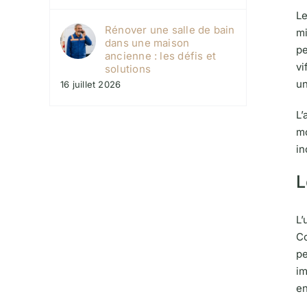
L
Rénover une salle de bain
mi
dans une maison
pe
ancienne : les défis et
vi
solutions
un
16 juillet 2026
L’
mo
in
L
L’
Co
pe
im
en