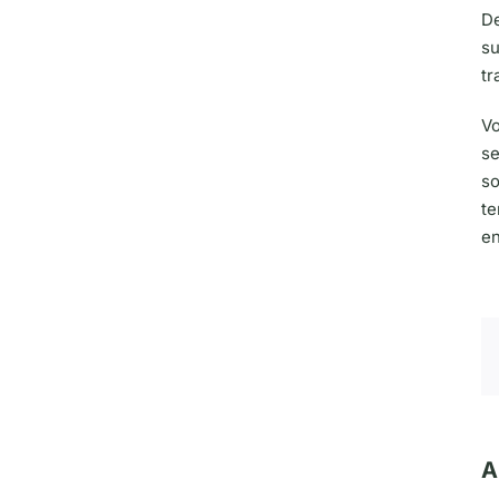
De
su
tr
Vo
se
so
te
en
A