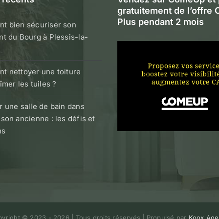
gratuitement de l’offr
Plus pendant 2 mois
t bien sécuriser son
t du Bourg à Plessis-la-
 nettoyer une toiture
îmer les tuiles ?
 une salle de bain dans
son ancienne : les défis et
ns
yright © 2023 -
2026 | Tous droits réservés | Propulsé par
Koox Age