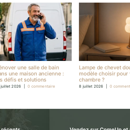
énover une salle de bain
Lampe de chevet dou
ans une maison ancienne :
modèle choisir pour 
es défis et solutions
chambre ?
 juillet 2026
|
0 commentaire
8 juillet 2026
|
0 comment
s récents
Vendez sur ComeUp et p