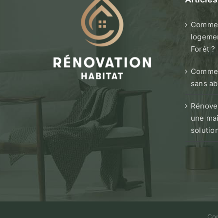
Commen
logemen
Forêt ?
Comment
sans ab
Rénover
une mai
solutio
Cop