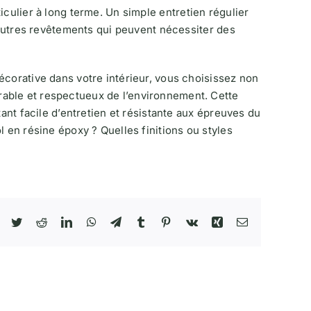
culier à long terme. Un simple entretien régulier
d’autres revêtements qui peuvent nécessiter des
écorative dans votre intérieur, vous choisissez non
able et respectueux de l’environnement. Cette
tant facile d’entretien et résistante aux épreuves du
l en résine époxy ? Quelles finitions ou styles
Facebook
Twitter
Reddit
LinkedIn
WhatsApp
Telegram
Tumblr
Pinterest
Vk
Xing
Email