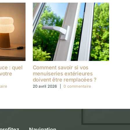
ce : quel
Comment savoir si vos
votre
menuiseries extérieures
doivent être remplacées ?
aire
20 avril 2026
|
0 commentaire
rofitez
Navigation